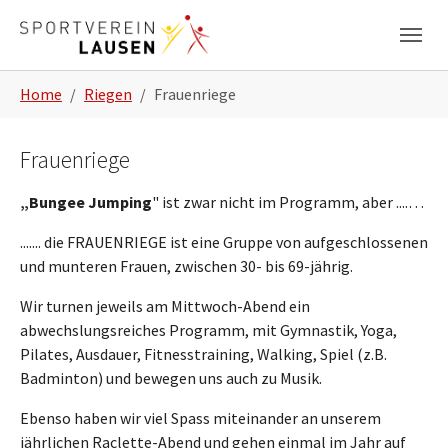
Zum Hauptinhalt springen
Skip to page footer
Sie sind hier:
Home
Riegen
Frauenriege
Frauenriege
„Bungee Jumping
" ist zwar nicht im Programm, aber ....…
....... die FRAUENRIEGE ist eine Gruppe von aufgeschlossenen
und munteren Frauen, zwischen 30- bis 69-jährig.
Wir turnen jeweils am Mittwoch-Abend ein
abwechslungsreiches Programm, mit Gymnastik, Yoga,
Pilates, Ausdauer, Fitnesstraining, Walking, Spiel (z.B.
Badminton) und bewegen uns auch zu Musik.
Ebenso haben wir viel Spass miteinander an unserem
jährlichen Raclette-Abend und gehen einmal im Jahr auf